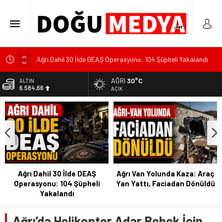
Ağrı Dahil 30 İlde DEAŞ Operasyonu: 104 Şüpheli Yakalandı
Ağrı Van Yolunda Kaza: Araç Yan Yattı, Faciadan Dönüldü
AĞRI
30°C
ALTIN
6.584,66
Bulanık’ta Halkın Talepleri Yerinde Dinlendi
AÇIK
DOLAR
47,7046
EURO
55,0051
Ağrı Dahil 30 İlde DEAŞ
Ağrı Van Yolunda Kaza: Araç
Operasyonu: 104 Şüpheli
Yan Yattı, Faciadan Dönüldü
Yakalandı
Ağrı’da Helikopter Adar Bebek İçin