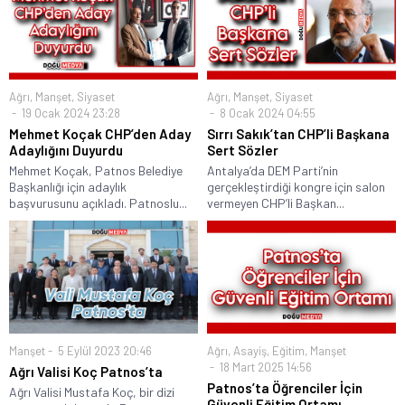
Ağrı
,
Manşet
,
Siyaset
Ağrı
,
Manşet
,
Siyaset
19 Ocak 2024 23:28
8 Ocak 2024 04:55
Mehmet Koçak CHP’den Aday
Sırrı Sakık’tan CHP’li Başkana
Adaylığını Duyurdu
Sert Sözler
Mehmet Koçak, Patnos Belediye
Antalya’da DEM Parti’nin
Başkanlığı için adaylık
gerçekleştirdiği kongre için salon
başvurusunu açıkladı. Patnoslu...
vermeyen CHP’li Başkan...
Manşet
5 Eylül 2023 20:46
Ağrı
,
Asayiş
,
Eğitim
,
Manşet
18 Mart 2025 14:56
Ağrı Valisi Koç Patnos’ta
Patnos’ta Öğrenciler İçin
Ağrı Valisi Mustafa Koç, bir dizi
Güvenli Eğitim Ortamı