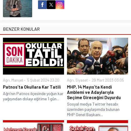
BENZER KONULAR
Ağrı
,
Manşet
5 Şubat 2024 23:20
Ağrı
,
Siyaset
29 Mart 2023 03:05
Patnos’ta Okullara Kar Tatili
MHP, 14 Mayıs’ta Kendi
Amblemi ve Adaylarıyla
Ağrı’nın Patnos ilçesinde yoğun kar
Seçime Gireceğini Duyurdu
yağışından dolayı eğitime 1 gün...
Sosyal medya Twitter hesabı
üzerinden paylaşımda bulunan
MHP Genel Başkanı...