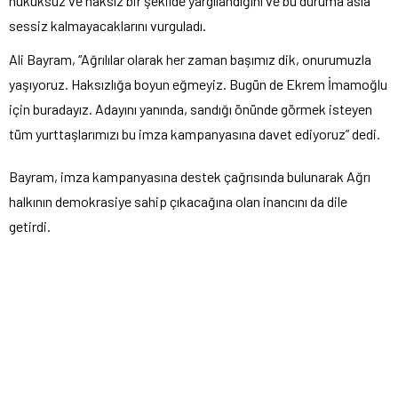
hukuksuz ve haksız bir şekilde yargılandığını ve bu duruma asla
sessiz kalmayacaklarını vurguladı.
Ali Bayram, “Ağrılılar olarak her zaman başımız dik, onurumuzla
yaşıyoruz. Haksızlığa boyun eğmeyiz. Bugün de Ekrem İmamoğlu
için buradayız. Adayını yanında, sandığı önünde görmek isteyen
tüm yurttaşlarımızı bu imza kampanyasına davet ediyoruz” dedi.
Bayram, imza kampanyasına destek çağrısında bulunarak Ağrı
halkının demokrasiye sahip çıkacağına olan inancını da dile
getirdi.