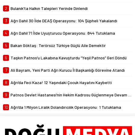
2
Bulanık’ta Halkın Talepleri Yerinde Dinlendi
3
Ağrı Dahil 30 İlde DEAŞ Operasyonu: 104 Şüpheli Yakalandı
4
Ağrı Dahil 71 İlde Uyuşturucu Operasyonu: 844 Tutuklama
5
Bakan Göktaş: Terörsüz Türkiye Güçlü Aile Demektir
6
Taşkın Patnos’u Lakabına Kavuşturdu “Yeşil Patnos” Geri Döndü
7
Ali Bayram, Yeni Parti Ağrı Kurucu İl Başkanlığı Görevine Atandı
8
Ağrı’da Feci Kaza! 12 Yaşındaki Çocuk Hayatını Kaybetti
9
Patnos Devlet Hastanesi’nin Hekim Kadrosu Güçlenmeye Devam Ediyor
10
Ağrı’da 1 Milyon Liralık Dolandırıcılık Operasyonu: 1 Tutuklama