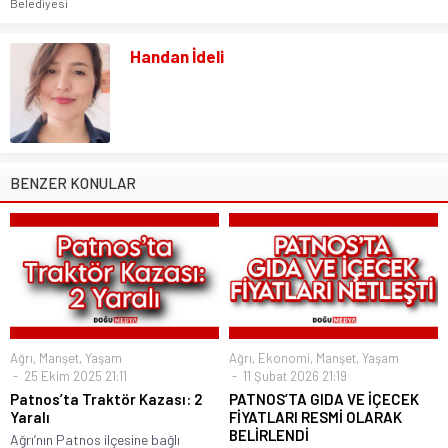
Belediyesi
Handan İdeli
BENZER KONULAR
Ağrı
,
Manşet
,
Yaşam
Ağrı
,
Ekonomi
,
Manşet
,
Yaşam
25 Ekim 2025 21:11
11 Şubat 2026 21:19
Patnos’ta Traktör Kazası: 2
PATNOS’TA GIDA VE İÇECEK
Yaralı
FİYATLARI RESMİ OLARAK
BELİRLENDİ
Ağrı’nın Patnos ilçesine bağlı