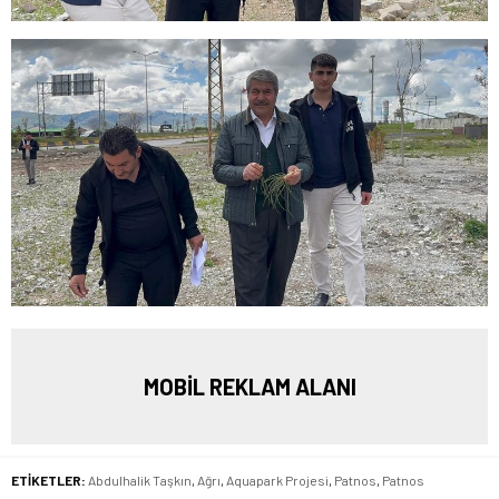
MOBİL REKLAM ALANI
ETİKETLER:
Abdulhalik Taşkın
,
Ağrı
,
Aquapark Projesi
,
Patnos
,
Patnos