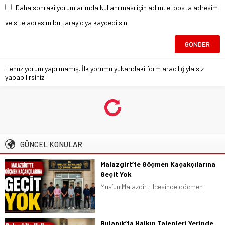
Daha sonraki yorumlarımda kullanılması için adım, e-posta adresim
ve site adresim bu tarayıcıya kaydedilsin.
Henüz yorum yapılmamış. İlk yorumu yukarıdaki form aracılığıyla siz
yapabilirsiniz.
GÜNCEL KONULAR
Malazgirt’te Göçmen Kaçakçılarına
Geçit Yok
Muş’un Malazgirt ilçesinde göçmen
kaçakçılığına yönelik gerçekleştirilen
operasyonda, 2 organizatör ile 6
düzensiz göçmen yakalanarak
Bulanık’ta Halkın Talepleri Yerinde