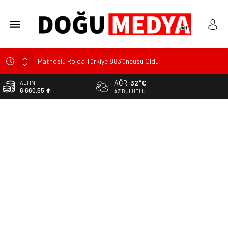
Patnoslu Rojda Türkiye 883’üncüsü Oldu
Patnos’ta Manevi Rehberlik Hizmetleri Masaya Yatırıldı
AĞRI
32°C
ALTIN
6.660,55
Kaymakam Dertlioğlu Tutak’ta Çalışmaları Yerinde İnceledi
AZ BULUTLU
DOLAR
47,7111
EURO
55,1881