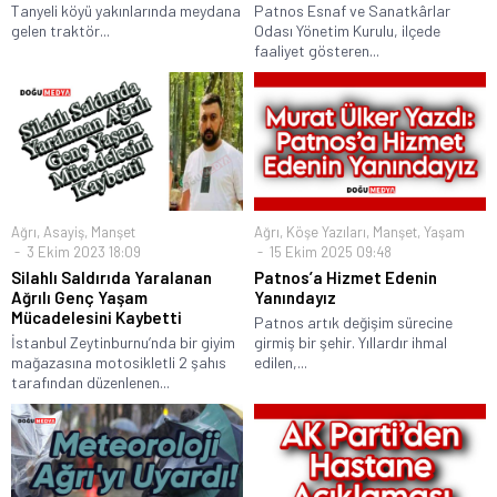
Tanyeli köyü yakınlarında meydana
Patnos Esnaf ve Sanatkârlar
gelen traktör...
Odası Yönetim Kurulu, ilçede
faaliyet gösteren...
Ağrı
,
Asayiş
,
Manşet
Ağrı
,
Köşe Yazıları
,
Manşet
,
Yaşam
3 Ekim 2023 18:09
15 Ekim 2025 09:48
Silahlı Saldırıda Yaralanan
Patnos’a Hizmet Edenin
Ağrılı Genç Yaşam
Yanındayız
Mücadelesini Kaybetti
Patnos artık değişim sürecine
İstanbul Zeytinburnu’nda bir giyim
girmiş bir şehir. Yıllardır ihmal
mağazasına motosikletli 2 şahıs
edilen,...
tarafından düzenlenen...