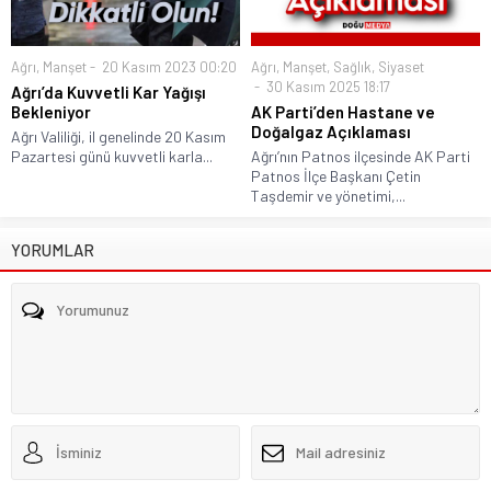
Ağrı
,
Manşet
20 Kasım 2023 00:20
Ağrı
,
Manşet
,
Sağlık
,
Siyaset
30 Kasım 2025 18:17
Ağrı’da Kuvvetli Kar Yağışı
Bekleniyor
AK Parti’den Hastane ve
Doğalgaz Açıklaması
Ağrı Valiliği, il genelinde 20 Kasım
Pazartesi günü kuvvetli karla...
Ağrı’nın Patnos ilçesinde AK Parti
Patnos İlçe Başkanı Çetin
Taşdemir ve yönetimi,...
YORUMLAR